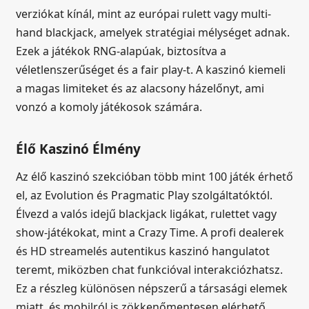
verziókat kínál, mint az európai rulett vagy multi-
hand blackjack, amelyek stratégiai mélységet adnak.
Ezek a játékok RNG-alapúak, biztosítva a
véletlenszerűséget és a fair play-t. A kaszinó kiemeli
a magas limiteket és az alacsony házelőnyt, ami
vonzó a komoly játékosok számára.
Élő Kaszinó Élmény
Az élő kaszinó szekcióban több mint 100 játék érhető
el, az Evolution és Pragmatic Play szolgáltatóktól.
Élvezd a valós idejű blackjack ligákat, rulettet vagy
show-játékokat, mint a Crazy Time. A profi dealerek
és HD streamelés autentikus kaszinó hangulatot
teremt, miközben chat funkcióval interakciózhatsz.
Ez a részleg különösen népszerű a társasági elemek
miatt, és mobilról is zökkenőmentesen elérhető.