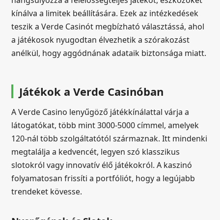
hangsúlyozza a felelősségteljes játékot, eszközöket
kínálva a limitek beállítására. Ezek az intézkedések
teszik a Verde Casinót megbízható választássá, ahol
a játékosok nyugodtan élvezhetik a szórakozást
anélkül, hogy aggódnának adataik biztonsága miatt.
Játékok a Verde Casinóban
A Verde Casino lenyűgöző játékkínálattal várja a
látogatókat, több mint 3000-5000 címmel, amelyek
120-nál több szolgáltatótól származnak. Itt mindenki
megtalálja a kedvencét, legyen szó klasszikus
slotokról vagy innovatív élő játékokról. A kaszinó
folyamatosan frissíti a portfóliót, hogy a legújabb
trendeket kövesse.