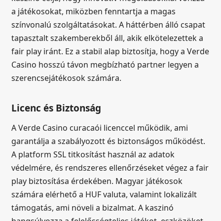
a játékosokat, miközben fenntartja a magas
színvonalú szolgáltatásokat. A háttérben álló csapat
tapasztalt szakemberekből áll, akik elkötelezettek a
fair play iránt. Ez a stabil alap biztosítja, hogy a Verde
Casino hosszú távon megbízható partner legyen a
szerencsejátékosok számára.
Licenc és Biztonság
A Verde Casino curacaói licenccel működik, ami
garantálja a szabályozott és biztonságos működést.
A platform SSL titkosítást használ az adatok
védelmére, és rendszeres ellenőrzéseket végez a fair
play biztosítása érdekében. Magyar játékosok
számára elérhető a HUF valuta, valamint lokalizált
támogatás, ami növeli a bizalmat. A kaszinó