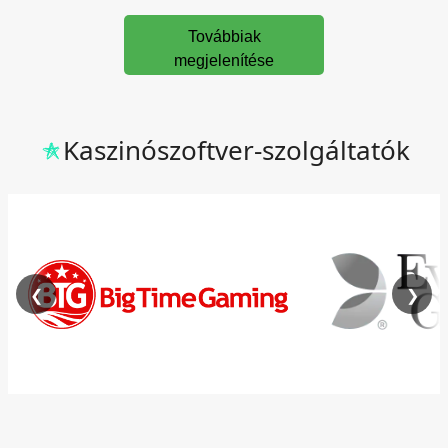
Továbbiak
megjelenítése
Kaszinószoftver-szolgáltatók
❮
❯