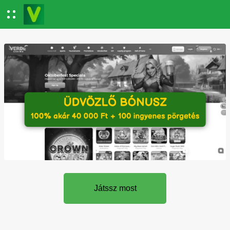
Játssz most