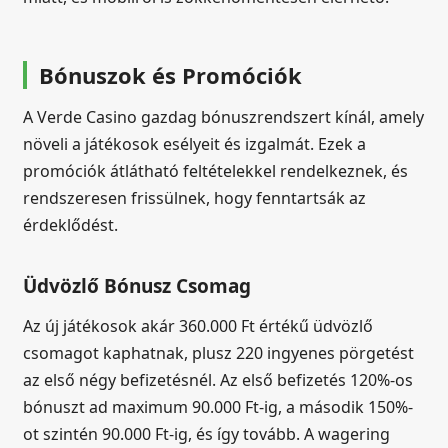
Bónuszok és Promóciók
A Verde Casino gazdag bónuszrendszert kínál, amely
növeli a játékosok esélyeit és izgalmát. Ezek a
promóciók átlátható feltételekkel rendelkeznek, és
rendszeresen frissülnek, hogy fenntartsák az
érdeklődést.
Üdvözlő Bónusz Csomag
Az új játékosok akár 360.000 Ft értékű üdvözlő
csomagot kaphatnak, plusz 220 ingyenes pörgetést
az első négy befizetésnél. Az első befizetés 120%-os
bónuszt ad maximum 90.000 Ft-ig, a második 150%-
ot szintén 90.000 Ft-ig, és így tovább. A wagering