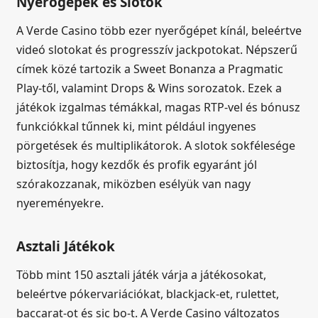
Nyerőgépek és Slotok
A Verde Casino több ezer nyerőgépet kínál, beleértve
videó slotokat és progresszív jackpotokat. Népszerű
címek közé tartozik a Sweet Bonanza a Pragmatic
Play-től, valamint Drops & Wins sorozatok. Ezek a
játékok izgalmas témákkal, magas RTP-vel és bónusz
funkciókkal tűnnek ki, mint például ingyenes
pörgetések és multiplikátorok. A slotok sokfélesége
biztosítja, hogy kezdők és profik egyaránt jól
szórakozzanak, miközben esélyük van nagy
nyereményekre.
Asztali Játékok
Több mint 150 asztali játék várja a játékosokat,
beleértve pókervariációkat, blackjack-et, rulettet,
baccarat-ot és sic bo-t. A Verde Casino változatos