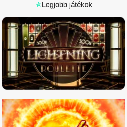
Legjobb játékok