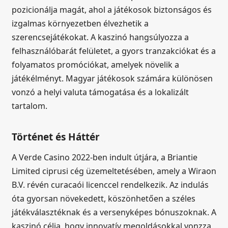
pozicionálja magát, ahol a játékosok biztonságos és
izgalmas környezetben élvezhetik a
szerencsejátékokat. A kaszinó hangsúlyozza a
felhasználóbarát felületet, a gyors tranzakciókat és a
folyamatos promóciókat, amelyek növelik a
játékélményt. Magyar játékosok számára különösen
vonzó a helyi valuta támogatása és a lokalizált
tartalom.
Történet és Háttér
A Verde Casino 2022-ben indult útjára, a Briantie
Limited ciprusi cég üzemeltetésében, amely a Wiraon
B.V. révén curacaói licenccel rendelkezik. Az indulás
óta gyorsan növekedett, köszönhetően a széles
játékválasztéknak és a versenyképes bónuszoknak. A
kaszinó célja, hogy innovatív megoldásokkal vonzza