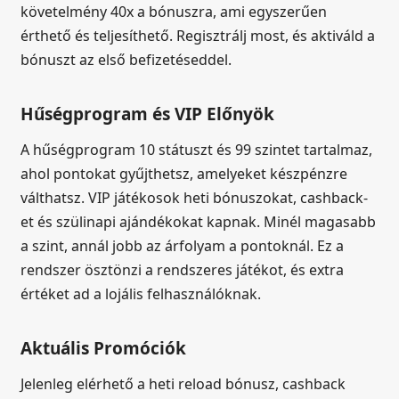
követelmény 40x a bónuszra, ami egyszerűen
érthető és teljesíthető. Regisztrálj most, és aktiváld a
bónuszt az első befizetéseddel.
Hűségprogram és VIP Előnyök
A hűségprogram 10 státuszt és 99 szintet tartalmaz,
ahol pontokat gyűjthetsz, amelyeket készpénzre
válthatsz. VIP játékosok heti bónuszokat, cashback-
et és szülinapi ajándékokat kapnak. Minél magasabb
a szint, annál jobb az árfolyam a pontoknál. Ez a
rendszer ösztönzi a rendszeres játékot, és extra
értéket ad a lojális felhasználóknak.
Aktuális Promóciók
Jelenleg elérhető a heti reload bónusz, cashback