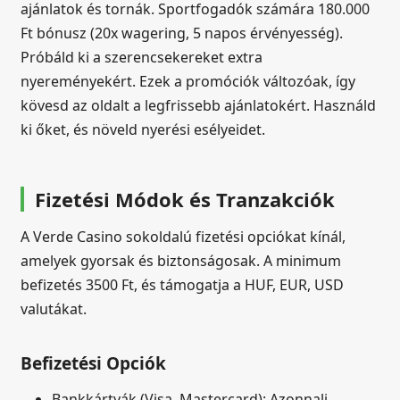
ajánlatok és tornák. Sportfogadók számára 180.000
Ft bónusz (20x wagering, 5 napos érvényesség).
Próbáld ki a szerencsekereket extra
nyereményekért. Ezek a promóciók változóak, így
kövesd az oldalt a legfrissebb ajánlatokért. Használd
ki őket, és növeld nyerési esélyeidet.
Fizetési Módok és Tranzakciók
A Verde Casino sokoldalú fizetési opciókat kínál,
amelyek gyorsak és biztonságosak. A minimum
befizetés 3500 Ft, és támogatja a HUF, EUR, USD
valutákat.
Befizetési Opciók
Bankkártyák (Visa, Mastercard): Azonnali